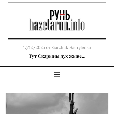
Skip
to
content
Posted
17/12/2025
от
Siarzhuk Haurylenka
on
Тут Скарыны дух жыве…