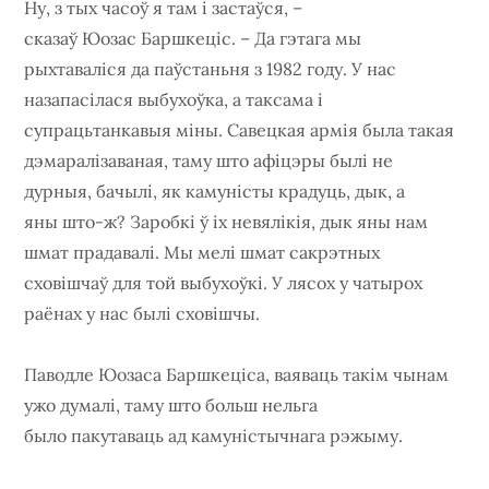
Ну, з тых часоў я там і застаўся, –
сказаў Юозас Баршкеціс. – Да гэтага мы
рыхтаваліся да паўстаньня з 1982 году. У нас
назапасілася выбухоўка, а таксама і
супрацьтанкавыя міны. Савецкая армія была такая
дэмаралізаваная, таму што афіцэры былі не
дурныя, бачылі, як камуністы крадуць, дык, а
яны што-ж? Заробкі ў іх невялікія, дык яны нам
шмат прадавалі. Мы мелі шмат сакрэтных
сховішчаў для той выбухоўкі. У лясох у чатырох
раёнах у нас былі сховішчы.
Паводле Юозаса Баршкеціса, ваяваць такім чынам
ужо думалі, таму што больш нельга
было пакутаваць ад камуністычнага рэжыму.