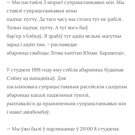
— Мы паставілі 3 шэрагі супрацьтанкавых мін. Мы
ставілі супрацьтанкавыя міны
падчас путчу. Да таго часу мы гэтага тут не рабілі.
Толькі падчас путчу. А тут вось быў
бар’ер з блёкаў. Я зрабіў тут адзін вельмі магутны
зарад і адзін там, – распавядае
абаронца свабоды Літвы капітан Юозас Баршкеціс.
У студзені 1991 году яму собіла абараняць будынак
Сэйму ад нападнікаў. Для
пасьпяховага супрацьстаяньня расейскім салдатам
абаронцы капалі падземныя тунэлі,
рыхтаваліся да прымяненьня супрацьтанкавых мін
і нават авіябомбаў.
— Мы ўжо былі ў парляманце ў 20:00 8 студзеня.