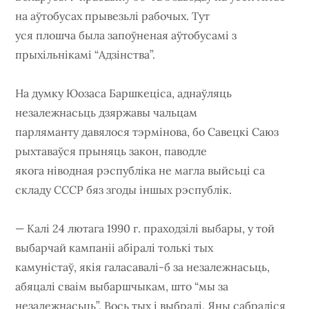
на аўтобусах прывезьлі рабочых. Тут
уся плошча была запоўненая аўтобусамі з
прыхільнікамі “Адзінства”.
На думку Юозаса Баршкеціса, аднаўляць
незалежнасьць дзяржавы чальцам
парляманту давялося тэрмінова, бо Савецкі Саюз
рыхтаваўся прыняць закон, паводле
якога ніводная рэспубліка не магла выйсьці са
складу СССР бяз згоды іншых рэспублік.
— Калі 24 лютага 1990 г. праходзілі выбары, у той
выбарчай кампаніі абіралі толькі тых
камуністаў, якія галасавалі-б за незалежнасьць,
абяцалі сваім выбаршчыкам, што “мы за
незалежнасьць”. Вось тых і выбралі. Яны сабраліся