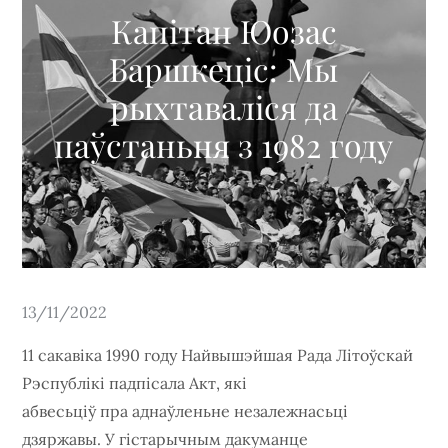
Капітан Юозас
Баршкеціс: Мы
рыхтаваліся да
паўстаньня з 1982 году
Posted
13/11/2022
on
11 сакавіка 1990 году Найвышэйшая Рада Літоўскай
Рэспублікі падпісала Акт, які
абвесьціў пра аднаўленьне незалежнасьці
дзяржавы. У гістарычным дакуманце