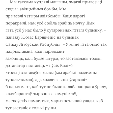
— Мы таксама куплялі машыны, змаглі прывезьці
сюды і авіяцыйныя бомбы. Мы
прывезлі чатыры авіябомбы. Хаця дарогі
перакрылі, нам усё собіла зрабіць ноччу. Дык
гэта ўсё ў нас было ў сутарэньнях гэтага будынку, –
паказаў Юозас Баршкеціс на будынак
Сэйму Літоўскай Рэспублікі. – У мяне гэта было так
падрыхтавана: калі парлямант
захопяць, калі будзе штурм, то заставалася толькі
дэтанатар паставіць – і ўсё. Калі-б
хтосьці заставаўся жывы (мы зрабілі падземны
тунэль-выхад), адыходзячы, яны ўзарвалі-
б парлямант, каб тут не было калябаранцкага ўраду,
калябарантаў чырвоных, камуністаў,
маскоўскіх памагатых, марыянетачнай улады, каб
тут засталіся толькі руіны.