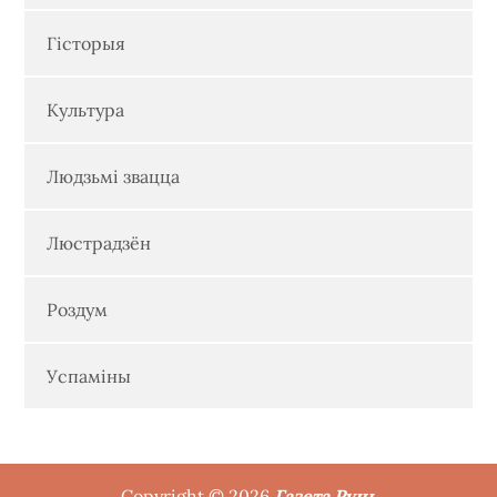
Гісторыя
Культура
Людзьмі звацца
Люстрадзён
Роздум
Успаміны
Copyright © 2026
Газета Рунь