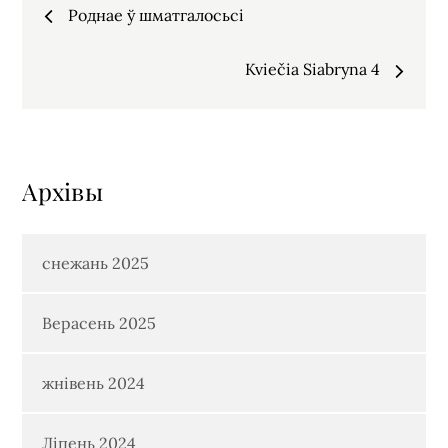
Навігацыя
Роднае ў шматгалосьсі
па
Kviečia Siabryna 4
запісах
Архiвы
снежань 2025
Верасень 2025
жнівень 2024
Ліпень 2024