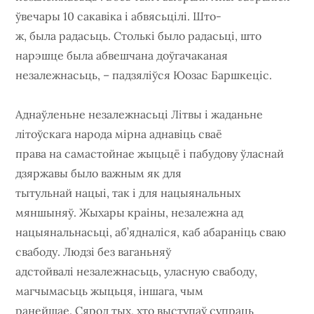
ўвечары 10 сакавіка і абвясьцілі. Што-
ж, была радасьць. Столькі было радасьці, што
нарэшце была абвешчана доўгачаканая
незалежнасьць, – падзяліўся Юозас Баршкеціс.
Аднаўленьне незалежнасьці Літвы і жаданьне
літоўскага народа мірна аднавіць сваё
права на самастойнае жыцьцё і пабудову ўласнай
дзяржавы было важным як для
тытульнай нацыі, так і для нацыянальных
мяншыняў. Жыхары краіны, незалежна ад
нацыянальнасьці, аб’ядналіся, каб абараніць сваю
свабоду. Людзі без ваганьняў
адстойвалі незалежнасьць, уласную свабоду,
магчымасьць жыцьця, іншага, чым
ранейшае. Сярод тых, хто выступаў супраць