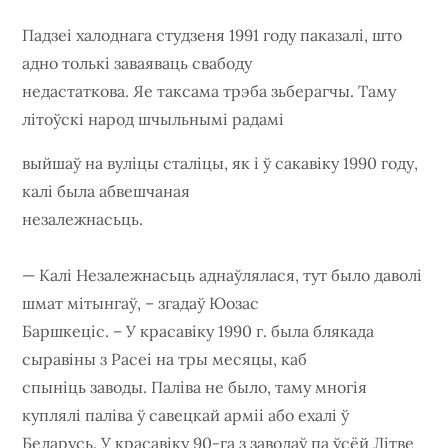
Падзеі халоднага студзеня 1991 году паказалі, што
адно толькі заваяваць свабоду
недастаткова. Яе таксама трэба зьберагчы. Таму
літоўскі народ шчыльнымі радамі
выйшаў на вуліцы сталіцы, як і ў сакавіку 1990 году,
калі была абвешчаная
незалежнасьць.
— Калі Незалежнасьць аднаўлялася, тут было даволі
шмат мітынгаў, – згадаў Юозас
Баршкеціс. – У красавіку 1990 г. была блякада
сыравіны з Расеі на тры месяцы, каб
спыніць заводы. Паліва не было, таму многія
куплялі паліва ў савецкай арміі або ехалі ў
Беларусь. У красавіку 90-га з заводаў па ўсёй Літве