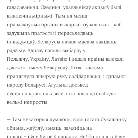
галасаваньня. Дзеяньні ўдзельнікаў акцыяў былі
выключна мірнымі. Тым ня менш
праваахоўныя органы выкарыстоўвалі гвалт, каб
задушыць пратэсты і перасьледваць
іншадумцаў. Беларусы пачалі масава пакідаць
радзіму. Адразу пасьля выбараў у
Польшчу, Украіну, Латвію і іншыя краіны выехалі
дзясяткі тысяч беларусаў. Літва таксама
працягнула шчырую руку салідарнасьці і дапамогі
народу Беларусі. Агульны досьвед
суседніх краін паказвае, што шлях да свабоды
вельмі няпросты.
— Там некаторыя думаюць: вось гэтага Лукашэнку
сёньня, маўляў, зьняць, замяніць на
іншага – і ўсё будзе ў парадку. Не! Ён прадстаўляе