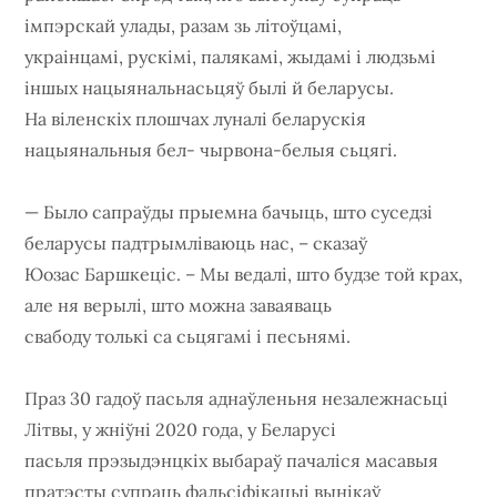
імпэрскай улады, разам зь літоўцамі,
украінцамі, рускімі, палякамі, жыдамі і людзьмі
іншых нацыянальнасьцяў былі й беларусы.
На віленскіх плошчах луналі беларускія
нацыянальныя бел- чырвона-белыя сьцягі.
— Было сапраўды прыемна бачыць, што суседзі
беларусы падтрымліваюць нас, – сказаў
Юозас Баршкеціс. – Мы ведалі, што будзе той крах,
але ня верылі, што можна заваяваць
свабоду толькі са сьцягамі і песьнямі.
Праз 30 гадоў пасьля аднаўленьня незалежнасьці
Літвы, у жніўні 2020 года, у Беларусі
пасьля прэзыдэнцкіх выбараў пачаліся масавыя
пратэсты супраць фальсіфікацыі вынікаў