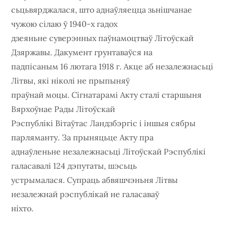
сьцьвярджалася, што аднаўляецца зьнішчанае
чужою сілаю ў 1940-х гадох
дзеяньне суверэнных паўнамоцтваў Літоўскай
Дзяржавы. Дакумент грунтаваўся на
падпісаным 16 лютага 1918 г. Акце аб незалежнасьці
Літвы, які ніколі не прыпыняў
праўнай моцы. Сігнатарамі Акту сталі старшыня
Вярхоўнае Рады Літоўскай
Рэспублікі Вітаўтас Ландзбэргіс і іншыя сябры
парляманту. За прыняцьце Акту пра
аднаўленьне незалежнасьці Літоўскай Рэспублікі
галасавалі 124 дэпутаты, шэсьць
устрымалася. Супраць абвяшчэньня Літвы
незалежнай рэспублікай не галасаваў
ніхто.