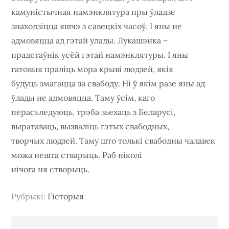
камуністычная намэнклятура пры ўладзе
знаходзіцца яшчэ з савецкіх часоў. І яны не
адмовяцца ад гэтай улады. Лукашэнка –
прадстаўнік усёй гэтай намэнклятуры. І яны
гатовыя праліць мора крыві людзей, якія
будуць змагацца за свабоду. Ні ў якім разе яны ад
ўлады не адмовяцца. Таму ўсім, каго
перасьледуюць, трэба зьехаць з Беларусі,
выратаваць, вызваліць гэтых свабодных,
творчых людзей. Таму што толькі свабодны чалавек
можа нешта стварыць. Раб ніколі
нічога ня створыць.
Рубрыкi:
Гісторыя