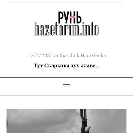
Skip
to
content
Posted
17/12/2025
от
Siarzhuk Haurylenka
on
Тут Скарыны дух жыве…