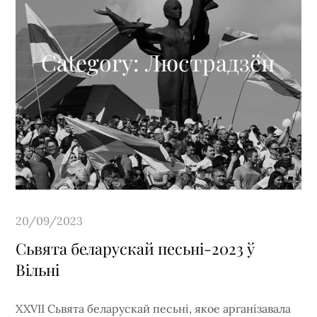
Category:
Люстрадзён
Posted
20/09/2023
on
Сьвята беларускай песьні-2023 ў
Вільні
XXVII Сьвята беларускай песьні, якое арганізавала