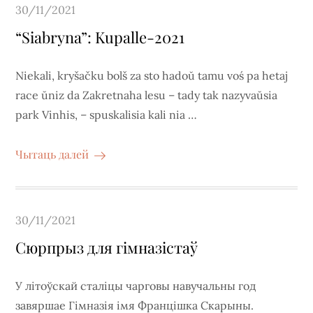
Posted
30/11/2021
on
“Siabryna”: Kupalle-2021
Niekali, kryšačku bolš za sto hadoŭ tamu voś pa hetaj
race ŭniz da Zakretnaha lesu – tady tak nazyvaŭsia
park Vinhis, – spuskalisia kali nia …
Чытаць далей
Posted
30/11/2021
on
Сюрпрыз для гімназістаў
У літоўскай сталіцы чарговы навучальны год
завяршае Гімназія імя Францішка Скарыны.