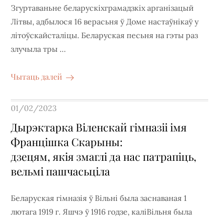
Згуртаваньне беларускіхграмадзкіх арганізацый
Літвы, адбылося 16 верасьня ў Доме настаўнікаў у
літоўскайсталіцы. Беларуская песьня на гэты раз
злучыла тры …
Чытаць далей
Posted
01/02/2023
on
Дырэктарка Віленскай гімназіі імя
Францішка Скарыны:
дзецям, якія змаглі да нас патрапіць,
вельмі пашчасьціла
Беларуская гімназія ў Вільні была заснаваная 1
лютага 1919 г. Яшчэ ў 1916 годзе, каліВільня была