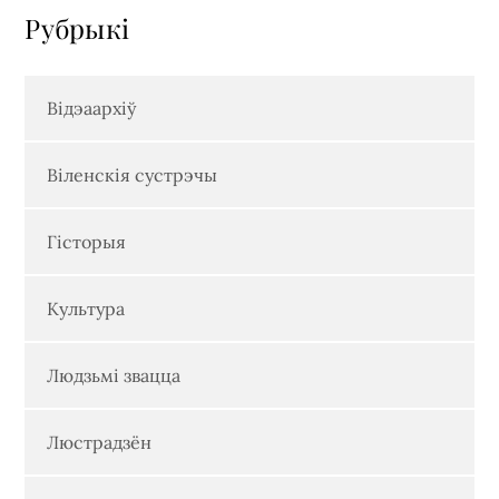
Рубрыкi
Відэаархіў
Віленскія сустрэчы
Гісторыя
Культура
Людзьмі звацца
Люстрадзён