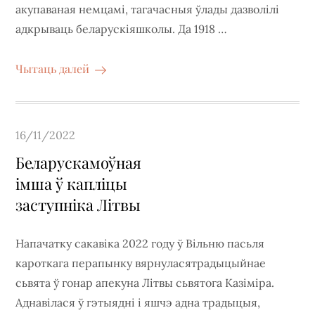
акупаваная немцамі, тагачасныя ўлады дазволілі
адкрываць беларускіяшколы. Да 1918 …
Чытаць далей
Posted
16/11/2022
on
Беларускамоўная
імша ў капліцы
заступніка Літвы
Напачатку сакавіка 2022 году ў Вільню пасьля
кароткага перапынку вярнуласятрадыцыйнае
сьвята ў гонар апекуна Літвы сьвятога Казіміра.
Аднавілася ў гэтыядні і яшчэ адна традыцыя,