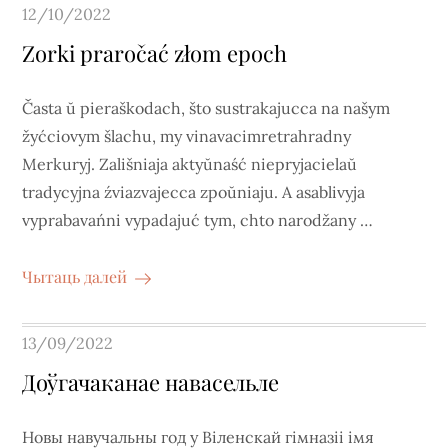
Posted
12/10/2022
on
Zorki praročać złom epoch
Časta ŭ pieraškodach, što sustrakajucca na našym
žyćciovym šlachu, my vinavacimretrahradny
Merkuryj. Zališniaja aktyŭnaść niepryjacielaŭ
tradycyjna źviazvajecca zpoŭniaju. A asablivyja
vyprabavańni vypadajuć tym, chto narodžany …
Чытаць далей
Posted
13/09/2022
on
Доўгачаканае навасельле
Новы навучальны год у Віленскай гімназіі імя