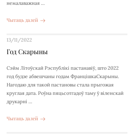
немалаважная …
Чытаць далей
Posted
13/11/2022
on
Год Скарыны
Сэйм Літоўскай Рэспублікі пастанавіў, што 2022
год будзе абвешчаны годам ФранцішкаСкарыны.
Нагодаю для такой пастановы стала прыгожая
круглая дата. Роўна пяцьсотгадоў таму ў віленскай
друкарні …
Чытаць далей