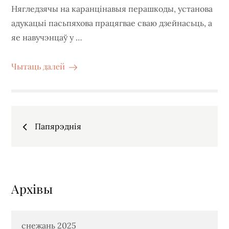
Нягледзячы на каранцінавыя перашкоды, установа
адукацыі пасьпяхова працягвае сваю дзейнасьць, а
яе навучэнцаў у …
Чытаць далей
Навігацыя
Папярэднiя
па
запісах
Архiвы
снежань 2025