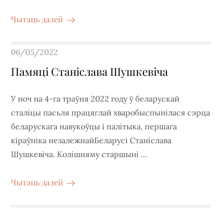
Чытаць далей
Posted
06/05/2022
on
Памяці Станіслава Шушкевіча
У ноч на 4-га траўня 2022 году ў беларускай
сталіцы пасьля працяглай хваробыспынілася сэрца
беларускага навукоўцы і палітыка, першага
кіраўніка незалежнайБеларусі Станіслава
Шушкевіча. Колішняму старшыні …
Чытаць далей