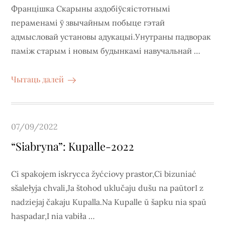
Францішка Скарыны аздобіўсяістотнымі
пераменамі ў звычайным побыце гэтай
адмысловай установы адукацыі.Унутраны падворак
паміж старым і новым будынкамі навучальнай …
Чытаць далей
Posted
07/09/2022
on
“Siabryna”: Kupalle-2022
Ci spakojem iskrycca žyćciovy prastor,Ci bizuniać
sšalełyja chvali,Ja štohod uklučaju dušu na paŭtorI z
nadziejaj čakaju Kupalla.Na Kupalle ŭ šapku nia spaŭ
haspadar,I nia vabiła …