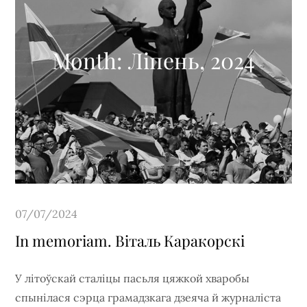
Month:
Ліпень, 2024
Posted
07/07/2024
on
In memoriam. Віталь Каракорскі
У літоўскай сталіцы пасьля цяжкой хваробы
спынілася сэрца грамадзкага дзеяча й журналіста