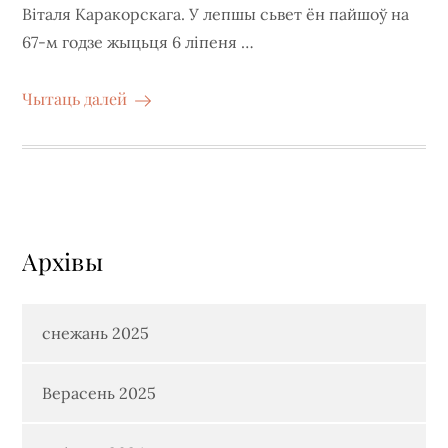
Віталя Каракорскага. У лепшы сьвет ён пайшоў на
67-м годзе жыцьця 6 ліпеня …
Чытаць далей
Архiвы
снежань 2025
Верасень 2025