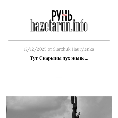
Skip
to
content
Posted
17/12/2025
от
Siarzhuk Haurylenka
on
Тут Скарыны дух жыве…