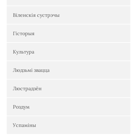
Віленскія сустрэчы
Гісторыя
Культура
Людзьмі звацца
Люстрадзён
Роздум
Успаміны