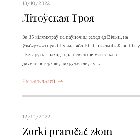
Posted
13/10/2022
on
Літоўская Троя
За 35 кілямэтраў на паўночны захад ад Вільні, на
ўзьбярэжжы ракі Нярыс, або Віліі,што зьнітоўвае Літву
і Беларусь, знаходзіцца невялікае мястэчка з
даўняйгісторыяй, пакручастай, як …
Чытаць далей
Posted
12/10/2022
on
Zorki praročać złom