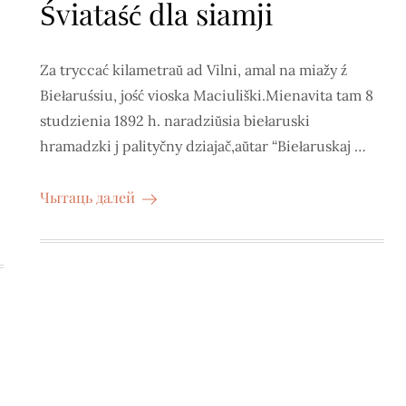
Śviataść dla siamji
Za tryccać kilametraŭ ad Vilni, amal na miažy ź
Biełaruśsiu, jość vioska Maciuliški.Mienavita tam 8
studzienia 1892 h. naradziŭsia biełaruski
hramadzki j palityčny dziajač,aŭtar “Biełaruskaj …
Чытаць далей