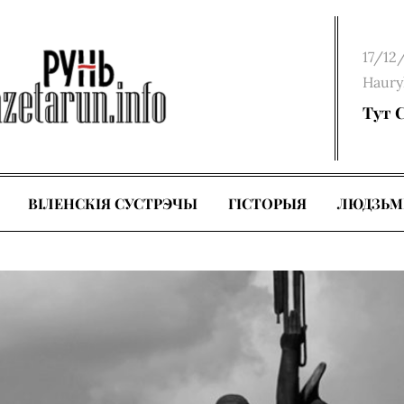
Poste
17/12
on
Haury
Тут 
ВІЛЕНСКІЯ СУСТРЭЧЫ
ГІСТОРЫЯ
ЛЮДЗЬМ