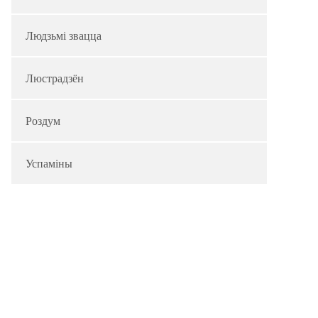
Людзьмі звацца
Люстрадзён
Роздум
Успаміны