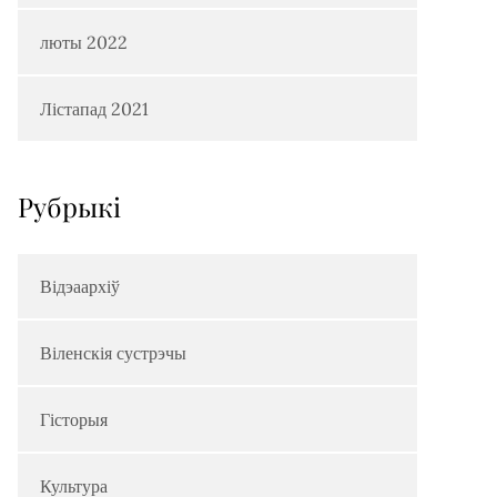
люты 2022
Лістапад 2021
Рубрыкi
Відэаархіў
Віленскія сустрэчы
Гісторыя
Культура