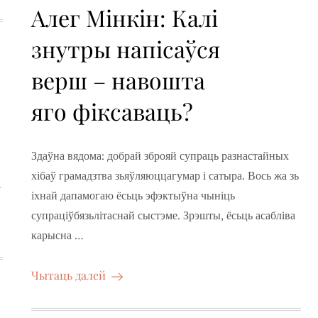
on
Алег Мінкін: Калі
знутры напісаўся
верш – навошта
яго фіксаваць?
Здаўна вядома: добрай зброяй супраць разнастайных
хібаў грамадзтва зьяўляюццагумар і сатыра. Вось жа зь
…
іхнай дапамогаю ёсьць эфэктыўна чыніць
супраціўбязьлітаснай сыстэме. Зрэшты, ёсьць асабліва
карысна …
Чытаць далей