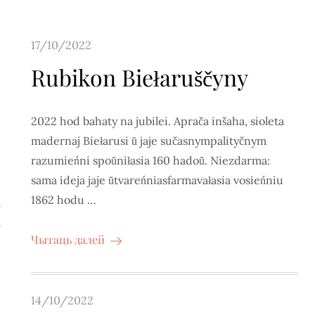
Posted
17/10/2022
on
Rubikon Biełaruščyny
2022 hod bahaty na jubilei. Aprača inšaha, sioleta
madernaj Biełarusi ŭ jaje sučasnympalityčnym
razumieńni spoŭniłasia 160 hadoŭ. Niezdarma:
sama ideja jaje ŭtvareńniasfarmavałasia vosieńniu
1862 hodu …
i
d
Чытаць далей
Posted
14/10/2022