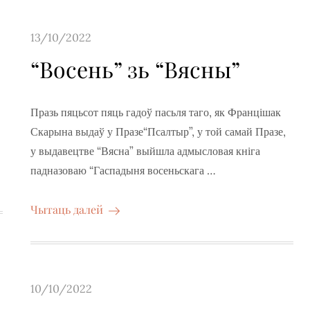
Posted
13/10/2022
on
“Восень” зь “Вясны”
Празь пяцьсот пяць гадоў пасьля таго, як Францішак
Скарына выдаў у Празе“Псалтыр”, у той самай Празе,
у выдавецтве “Вясна” выйшла адмысловая кніга
падназоваю “Гаспадыня восеньскага …
Чытаць далей
Posted
10/10/2022
on