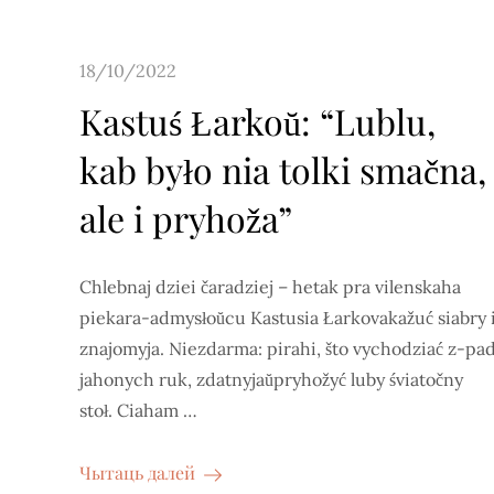
Posted
18/10/2022
on
Kastuś Łarkoŭ: “Lublu,
kab było nia tolki smačna,
ale i pryhoža”
Chlebnaj dziei čaradziej – hetak pra vilenskaha
piekara-admysłoŭcu Kastusia Łarkovakažuć siabry 
znajomyja. Niezdarma: pirahi, što vychodziać z-pa
jahonych ruk, zdatnyjaŭpryhožyć luby śviatočny
stoł. Ciaham …
Чытаць далей