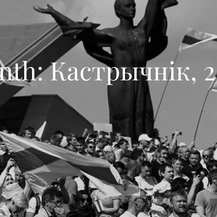
nth:
Кастрычнік, 2