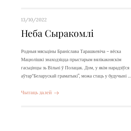
Posted
13/10/2022
on
Неба Сыракомлі
Родныя мясьціны Браніслава Тарашкевіча – вёска
Мацюлішкі знаходзіцца прыстарым вялікакняскім
гасьцінцы зь Вільні ў Полацак. Дом, у якім нарадзіўся
аўтар“Беларускай граматыкі”, можа стаць у будучыні 
Чытаць далей