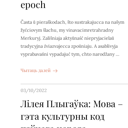
epoch
Časta ŭ pieraškodach, što sustrakajucca na našym
žyćciovym šlachu, my vinavacimretrahradny
Merkuryj. Zališniaja aktyŭnaść niepryjacielaŭ
tradycyjna źviazvajecca zpoŭniaju. A asablivyja
vyprabavańni vypadajuć tym, chto narodžany …
Чытаць далей
Posted
03/10/2022
on
Лілея Плыгаўка: Мова –
гэта культурны код