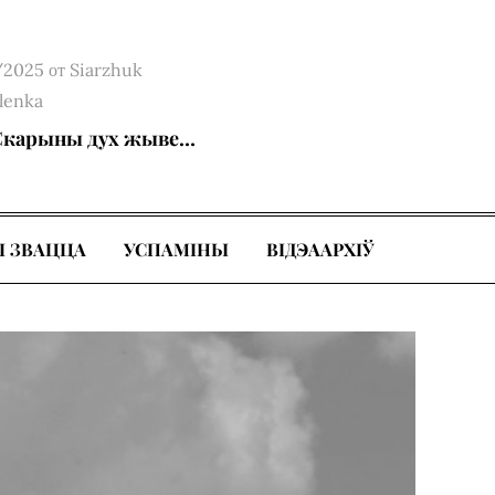
d
/2025
от
Siarzhuk
lenka
Скарыны дух жыве…
І ЗВАЦЦА
УСПАМІНЫ
ВІДЭААРХІЎ