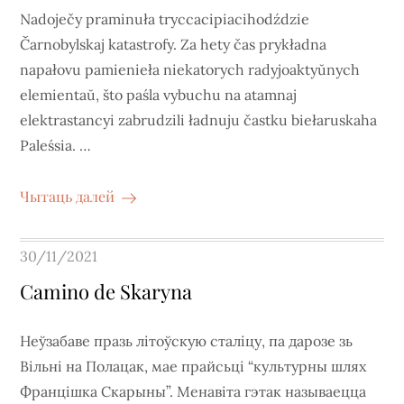
Nadoječy praminuła tryccacipiacihodździe
Čarnobylskaj katastrofy. Za hety čas prykładna
napałovu pamienieła niekatorych radyjoaktyŭnych
elemientaŭ, što paśla vybuchu na atamnaj
elektrastancyi zabrudzili ładnuju častku biełaruskaha
Paleśsia. …
Чытаць далей
Posted
30/11/2021
on
Camino de Skaryna
Неўзабаве празь літоўскую сталіцу, па дарозе зь
Вільні на Полацак, мае прайсьці “культурны шлях
Францішка Скарыны”. Менавіта гэтак называецца