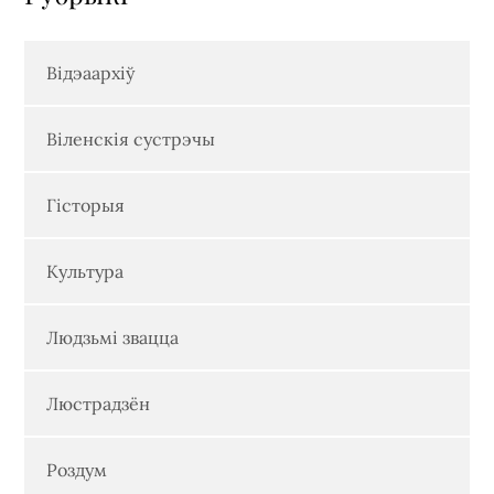
Відэаархіў
Віленскія сустрэчы
Гісторыя
Культура
Людзьмі звацца
Люстрадзён
Роздум