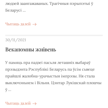
людзей заангажаваных. Трагічныя пэрыпэтыі ў
Беларусі …
Чытаць далей
Posted
30/11/2021
on
Векапомны жнівень
У памяць пра падзеі пасьля леташніх выбараў
прэзыдэнта Рэспублікі Беларусь па ўсім сьвеце
прайшлі жалобна-урачыстыя імпрэзы. Ня стала
выключэньнем і Вільня. Цэнтар Лукішскай плошчы
ў …
Чытаць далей