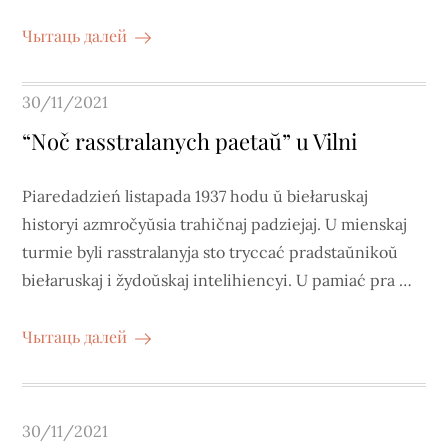
Чытаць далей
Posted
30/11/2021
on
“Noč rasstralanych paetaŭ” u Vilni
Piaredadzień listapada 1937 hodu ŭ biełaruskaj
historyi azmročyŭsia trahičnaj padziejaj. U mienskaj
turmie byli rasstralanyja sto tryccać pradstaŭnikoŭ
biełaruskaj i žydoŭskaj intelihiencyi. U pamiać pra …
Чытаць далей
Posted
30/11/2021