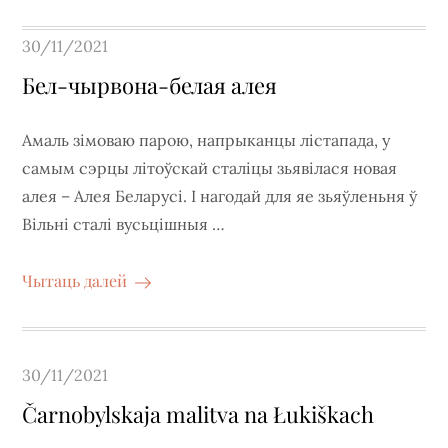
Posted
30/11/2021
on
Бел-чырвона-белая алея
Амаль зімоваю парою, напрыканцы лістапада, у
самым сэрцы літоўскай сталіцы зьявілася новая
алея – Алея Беларусі. І нагодай для яе зьяўленьня ў
Вільні сталі вусьцішныя …
Чытаць далей
Posted
30/11/2021
on
Čarnobylskaja malitva na Łukiškach