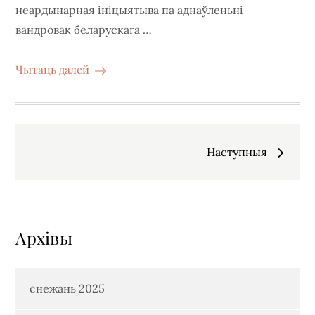
неардынарная ініцыятыва па аднаўленьні
вандровак беларускага …
Чытаць далей
Навігацыя
Наступныя
па
запісах
Архiвы
снежань 2025