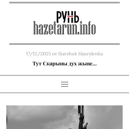
Skip
to
content
Posted
17/12/2025
от
Siarzhuk Haurylenka
on
Тут Скарыны дух жыве…