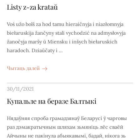
on
Listy z-za krataŭ
Voś užo bolš za hod tamu hieraičnyja i niazłomnyja
biełaruskija žančyny stali vychodzić na admysłovyja
žanočyja maršy ŭ Miensku i inšych biełaruskich
haradoch. Dziaŭčaty i …
Чытаць далей
Posted
30/11/2021
on
Купальле на беразе Балтыкі
Нядаўняя спроба грамадзянаў Беларусі ў чарговы
раз дэмакратычным шляхам зьмяніць лёс сваёй
Айчыны не пакінула абыякавымі, бадай, нікога зь