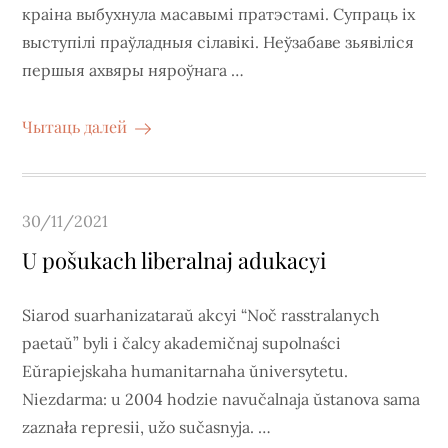
краіна выбухнула масавымі пратэстамі. Супраць іх
выступілі праўладныя сілавікі. Неўзабаве зьявіліся
першыя ахвяры няроўнага …
Чытаць далей
Posted
30/11/2021
on
U pošukach liberalnaj adukacyi
Siarod suarhanizataraŭ akcyi “Noč rasstralanych
paetaŭ” byli i čalcy akademičnaj supolnaści
Eŭrapiejskaha humanitarnaha ŭniversytetu.
Niezdarma: u 2004 hodzie navučalnaja ŭstanova sama
zaznała represii, užo sučasnyja. …