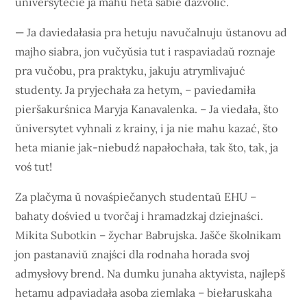
universytecie ja mahu heta sabie dazvolić.
— Ja daviedałasia pra hetuju navučalnuju ŭstanovu ad
majho siabra, jon vučyŭsia tut i raspaviadaŭ roznaje
pra vučobu, pra praktyku, jakuju atrymlivajuć
studenty. Ja pryjechała za hetym, – paviedamiła
pieršakurśnica Maryja Kanavalenka. – Ja viedała, što
ŭniversytet vyhnali z krainy, i ja nie mahu kazać, što
heta mianie jak-niebudź napałochała, tak što, tak, ja
voś tut!
Za plačyma ŭ novaśpiečanych studentaŭ EHU –
bahaty dośvied u tvorčaj i hramadzkaj dziejnaści.
Mikita Subotkin – žychar Babrujska. Jašče školnikam
jon pastanaviŭ znajści dla rodnaha horada svoj
admysłovy brend. Na dumku junaha aktyvista, najlepš
hetamu adpaviadała asoba ziemlaka – biełaruskaha