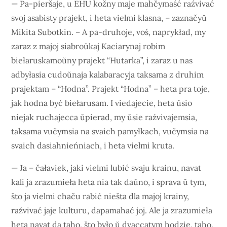
— Pa-pieršaje, u EHU kožny maje mahčymaść raźvivać
svoj asabisty prajekt, i heta vielmi klasna, – zaznačyŭ
Mikita Subotkin. – A pa-druhoje, voś, naprykład, my
zaraz z majoj siabroŭkaj Kaciarynaj robim
biełaruskamoŭny prajekt “Hutarka”, i zaraz u nas
adbyłasia cudoŭnaja kalabaracyja taksama z druhim
prajektam – “Hodna”. Prajekt “Hodna” – heta pra toje,
jak hodna być biełarusam. I viedajecie, heta ŭsio
niejak ruchajecca ŭpierad, my ŭsie raźvivajemsia,
taksama vučymsia na svaich pamyłkach, vučymsia na
svaich dasiahnieńniach, i heta vielmi kruta.
— Ja – čałaviek, jaki vielmi lubić svaju krainu, navat
kali ja zrazumieła heta nia tak daŭno, i sprava ŭ tym,
što ja vielmi chaču rabić niešta dla majoj krainy,
raźvivać jaje kulturu, dapamahać joj. Ale ja zrazumieła
heta navat da taho, što było ŭ dvaccatym hodzie, taho,