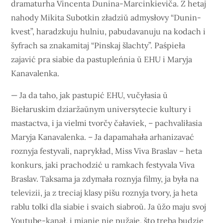
dramaturha Vincenta Dunina-Marcinkieviča. Z hetaj
nahody Mikita Subotkin zładziŭ admysłovy “Dunin-
kvest”, haradzkuju hulniu, pabudavanuju na kodach i
šyfrach sa znakamitaj “Pinskaj šlachty”. Paśpieła
zajavić pra siabie da pastupleńnia ŭ EHU i Maryja
Kanavalenka.
— Ja da taho, jak pastupić EHU, vučyłasia ŭ
Biełaruskim dziaržaŭnym universytecie kultury i
mastactva, i ja vielmi tvorčy čałaviek, – pachvaliłasia
Maryja Kanavalenka. – Ja dapamahała arhanizavać
roznyja festyvali, naprykład, Miss Viva Braslav – heta
konkurs, jaki prachodzić u ramkach festyvala Viva
Braslav. Taksama ja zdymała roznyja filmy, ja była na
televizii, ja z treciaj klasy pišu roznyja tvory, ja heta
rablu tolki dla siabie i svaich siabroŭ. Ja ŭžo maju svoj
Youtube-kanał, i mianie nie pužaje, što treba budzie