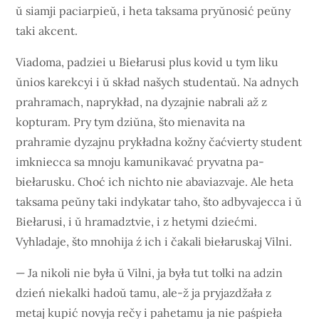
ŭ siamji paciarpieŭ, i heta taksama pryŭnosić peŭny
taki akcent.
Viadoma, padziei u Biełarusi plus kovid u tym liku
ŭnios karekcyi i ŭ skład našych studentaŭ. Na adnych
prahramach, naprykład, na dyzajnie nabrali až z
kopturam. Pry tym dziŭna, što mienavita na
prahramie dyzajnu prykładna kožny čaćvierty student
imkniecca sa mnoju kamunikavać pryvatna pa-
biełarusku. Choć ich nichto nie abaviazvaje. Ale heta
taksama peŭny taki indykatar taho, što adbyvajecca i ŭ
Biełarusi, i ŭ hramadztvie, i z hetymi dziećmi.
Vyhladaje, što mnohija ź ich i čakali biełaruskaj Vilni.
— Ja nikoli nie była ŭ Vilni, ja była tut tolki na adzin
dzień niekalki hadoŭ tamu, ale-ž ja pryjazdžała z
metaj kupić novyja rečy i pahetamu ja nie paśpieła