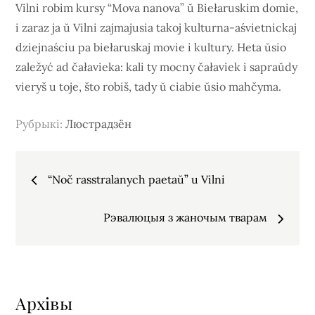
Vilni robim kursy “Mova nanova” ŭ Biełaruskim domie,
i zaraz ja ŭ Vilni zajmajusia takoj kulturna-aśvietnickaj
dziejnaściu pa biełaruskaj movie i kultury. Heta ŭsio
zaležyć ad čałavieka: kali ty mocny čałaviek i sapraŭdy
vieryš u toje, što robiš, tady ŭ ciabie ŭsio mahčyma.
Рубрыкi:
Люстрадзён
Навігацыя
“Noč rasstralanych paetaŭ” u Vilni
па
Рэвалюцыя з жаночым тварам
запісах
Архiвы