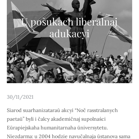
U pošukach liberalnaj
adukacyi
Posted
30/11/2021
on
Siarod suarhanizataraŭ akcyi “Noč rasstralanych
paetaŭ” byli i čalcy akademičnaj supolnaści
Eŭrapiejskaha humanitarnaha ŭniversytetu.
Niezdarma: u 2004 hodzie navučalnaja ŭstanova sama