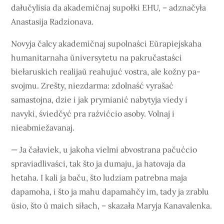
dałučylisia da akademičnaj supołki EHU, – adznačyła
Anastasija Radzionava.
Novyja čalcy akademičnaj supolnaści Eŭrapiejskaha
humanitarnaha ŭniversytetu na pakručastaści
biełaruskich realijaŭ reahujuć vostra, ale kožny pa-
svojmu. Zrešty, niezdarma: zdolnaść vyrašać
samastojna, dzie i jak prymianić nabytyja viedy i
navyki, śviedčyć pra raźvićcio asoby. Volnaj i
nieabmiežavanaj.
— Ja čałaviek, u jakoha vielmi abvostrana pačućcio
spraviadlivaści, tak što ja dumaju, ja hatovaja da
hetaha. I kali ja baču, što ludziam patrebna maja
dapamoha, i što ja mahu dapamahčy im, tady ja zrablu
ŭsio, što ŭ maich siłach, – skazała Maryja Kanavalenka.