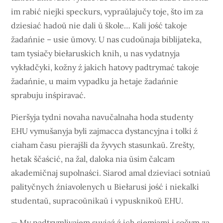
im rabić niejki speckurs, vypraŭlajučy toje, što im za
dziesiać hadoŭ nie dali ŭ škole… Kali jość takoje
žadańnie – usie ŭmovy. U nas cudoŭnaja biblijateka,
tam tysiačy biełaruskich knih, u nas vydatnyja
vykładčyki, kožny ź jakich hatovy padtrymać takoje
žadańnie, u maim vypadku ja hetaje žadańnie
sprabuju inśpiravać.
Pieršyja tydni novaha navučalnaha hoda studenty
EHU vymušanyja byli zajmacca dystancyjna i tolki ź
ciaham času pierajšli da žyvych stasunkaŭ. Zrešty,
hetak ščaścić, na žal, daloka nia ŭsim čalcam
akademičnaj supolnaści. Siarod amal dzieviaci sotniaŭ
palityčnych źniavolenych u Biełarusi jość i niekalki
studentaŭ, supracoŭnikaŭ i vypusknikoŭ EHU.
— My padtrymlivajem suviaź ź ich siemjami i sočym za