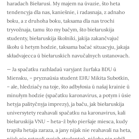
haradach Biełarusi. My majem na ŭvazie, što heta
tendencyja dla nas, kaniešnie, i radasnaja, z adnaho
boku, a z druhoha boku, taksama dla nas trochi
tryvožnaja, tamu što my bačym, što biełaruskija
studenty, biełaruskija školniki, jakija zakančvajuć
škołu ŭ hetym hodzie, taksama bačać situacyju, jakaja
składvajecca ŭ biełaruskich navučalnych ustanovach.
— Ja spačatku razhladaŭ varyjant žurfaka BDU ŭ
Miensku, – pryznaŭsia student EHU Mikita Subotkin,
– ale, hledziačy na toje, što adbyłosia ŭ našaj krainie ŭ
minułym hodzie (spačatku karonavirus, a potym i ŭsie
hetyja palityčnyja imprezy), ja baču, jak biełaruskija
universytety reahavali spačatku na karonavirus, kali
biełaruskija VNU – heta-ž było pieršaje miesca, kudy
trapiła hetaja zaraza, a jany nijak nie reahavali na heta,
nijak nie ratavali svaich studentaŭ, ničoha nie rabili.