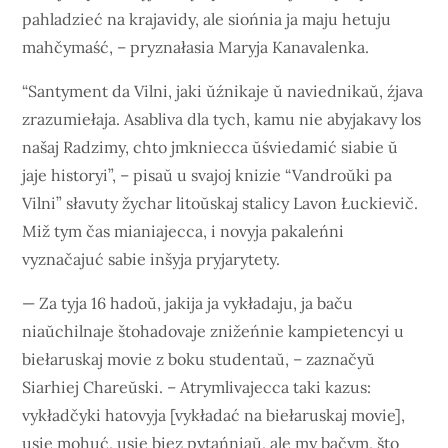
pahladzieć na krajavidy, ale siońnia ja maju hetuju
mahčymaść, – pryznałasia Maryja Kanavalenka.
“Santyment da Vilni, jaki ŭźnikaje ŭ naviednikaŭ, źjava
zrazumiełaja. Asabliva dla tych, kamu nie abyjakavy los
našaj Radzimy, chto jmkniecca ŭśviedamić siabie ŭ
jaje historyi”, – pisaŭ u svajoj knizie “Vandroŭki pa
Vilni” słavuty žychar litoŭskaj stalicy Lavon Łuckievič.
Miž tym čas mianiajecca, i novyja pakaleńni
vyznačajuć sabie inšyja pryjarytety.
— Za tyja 16 hadoŭ, jakija ja vykładaju, ja baču
niaŭchilnaje štohadovaje znižeńnie kampietencyi u
biełaruskaj movie z boku studentaŭ, – zaznačyŭ
Siarhiej Chareŭski. – Atrymlivajecca taki kazus:
vykładčyki hatovyja [vykładać na biełaruskaj movie],
usie mohuć, usie biez pytańniaŭ, ale my bačym, što