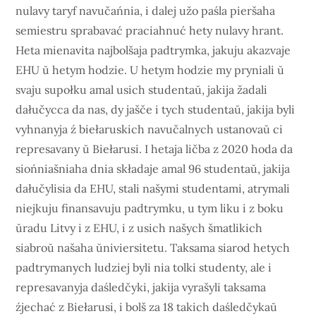
nulavy taryf navučańnia, i dalej užo paśla pieršaha
semiestru sprabavać praciahnuć hety nulavy hrant.
Heta mienavita najbolšaja padtrymka, jakuju akazvaje
EHU ŭ hetym hodzie. U hetym hodzie my pryniali ŭ
svaju supołku amal usich studentaŭ, jakija žadali
dałučycca da nas, dy jašče i tych studentaŭ, jakija byli
vyhnanyja ź biełaruskich navučalnych ustanovaŭ ci
represavany ŭ Biełarusi. I hetaja ličba z 2020 hoda da
siońniašniaha dnia składaje amal 96 studentaŭ, jakija
dałučylisia da EHU, stali našymi studentami, atrymali
niejkuju finansavuju padtrymku, u tym liku i z boku
ŭradu Litvy i z EHU, i z usich našych šmatlikich
siabroŭ našaha ŭniviersitetu. Taksama siarod hetych
padtrymanych ludziej byli nia tolki studenty, ale i
represavanyja daśledčyki, jakija vyrašyli taksama
źjechać z Biełarusi, i bolš za 18 takich daśledčykaŭ