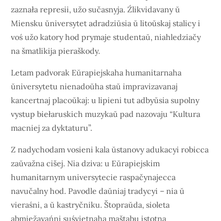
zaznała represii, užo sučasnyja. Źlikvidavany ŭ
Miensku ŭniversytet adradziŭsia ŭ litoŭskaj stalicy i
voś užo katory hod prymaje studentaŭ, niahledziačy
na šmatlikija pieraškody.
Letam padvorak Eŭrapiejskaha humanitarnaha
ŭniversytetu nienadoŭha staŭ impravizavanaj
kancertnaj placoŭkaj: u lipieni tut adbyŭsia supolny
vystup biełaruskich muzykaŭ pad nazovaju “Kultura
macniej za dyktaturu”.
Z nadychodam vosieni kala ŭstanovy adukacyi robicca
zaŭvažna cišej. Nia dziva: u Eŭrapiejskim
humanitarnym universytecie raspačynajecca
navučalny hod. Pavodle daŭniaj tradycyi – nia ŭ
vieraśni, a ŭ kastryčniku. Štopraŭda, sioleta
abmiežavańni suśvietnaha maštabu istotna