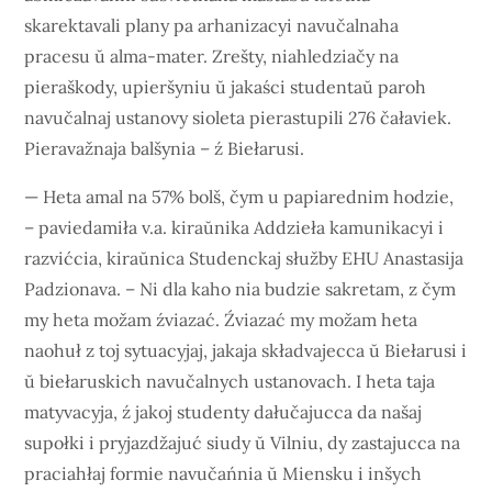
skarektavali plany pa arhanizacyi navučalnaha
pracesu ŭ alma-mater. Zrešty, niahledziačy na
pieraškody, upieršyniu ŭ jakaści studentaŭ paroh
navučalnaj ustanovy sioleta pierastupili 276 čałaviek.
Pieravažnaja balšynia – ź Biełarusi.
— Heta amal na 57% bolš, čym u papiarednim hodzie,
– paviedamiła v.a. kiraŭnika Addzieła kamunikacyi i
razvićcia, kiraŭnica Studenckaj słužby EHU Anastasija
Padzionava. – Ni dla kaho nia budzie sakretam, z čym
my heta možam źviazać. Źviazać my možam heta
naohuł z toj sytuacyjaj, jakaja składvajecca ŭ Biełarusi i
ŭ biełaruskich navučalnych ustanovach. I heta taja
matyvacyja, ź jakoj studenty dałučajucca da našaj
supołki i pryjazdžajuć siudy ŭ Vilniu, dy zastajucca na
praciahłaj formie navučańnia ŭ Miensku i inšych