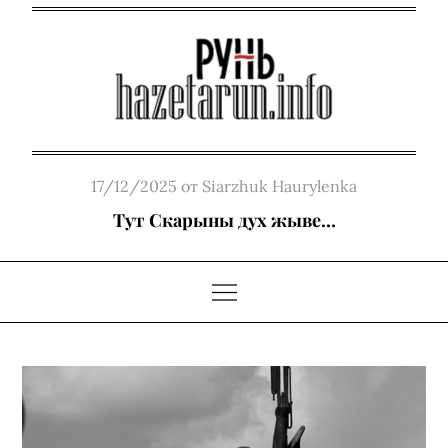
Skip
to
content
Posted
17/12/2025
от
Siarzhuk Haurylenka
on
Тут Скарыны дух жыве…