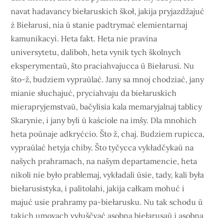
navat hadavancy biełaruskich škoł, jakija pryjazdžajuć
ź Biełarusi, nia ŭ stanie padtrymać elemientarnaj
kamunikacyi. Heta fakt. Heta nie pravina
universytetu, daliboh, heta vynik tych školnych
eksperymentaŭ, što praciahvajucca ŭ Biełarusi. Nu
što-ž, budziem vypraŭlać. Jany sa mnoj chodziać, jany
mianie słuchajuć, pryciahvaju da biełaruskich
mierapryjemstvaŭ, bačylisia kala memaryjalnaj tablicy
Skarynie, i jany byli ŭ kaściole na imšy. Dla mnohich
heta poŭnaje adkryćcio. Što ž, chaj. Budziem rupicca,
vypraŭlać hetyja chiby. Što tyčycca vykładčykaŭ na
našych prahramach, na našym departamencie, heta
nikoli nie było prablemaj, vykładali ŭsie, tady, kali była
biełarusistyka, i palitolahi, jakija całkam mohuć i
majuć usie prahramy pa-biełarusku. Nu tak schodu ŭ
takich umovach vyłuščvać asobna biełarusaŭ i asobna