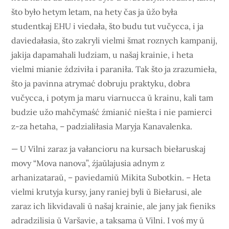
što było hetym letam, na hety čas ja ŭžo była
studentkaj EHU i viedała, što budu tut vučycca, i ja
daviedałasia, što zakryli vielmi šmat roznych kampanij,
jakija dapamahali ludziam, u našaj krainie, i heta
vielmi mianie ździviła i paraniła. Tak što ja zrazumieła,
što ja pavinna atrymać dobruju praktyku, dobra
vučycca, i potym ja maru viarnucca ŭ krainu, kali tam
budzie užo mahčymaść źmianić niešta i nie pamierci
z-za hetaha, – padzialiłasia Maryja Kanavalenka.
— U Vilni zaraz ja vałancioru na kursach biełaruskaj
movy “Mova nanova”, źjaŭlajusia adnym z
arhanizataraŭ, – paviedamiŭ Mikita Subotkin. – Heta
vielmi krutyja kursy, jany raniej byli ŭ Biełarusi, ale
zaraz ich likvidavali ŭ našaj krainie, ale jany jak fieniks
adradzilisia ŭ Varšavie, a taksama ŭ Vilni. I voś my ŭ