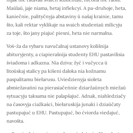
Maŭlaŭ, jaje niama, hetaj infiekcyi. A pa-druhoje, heta,
kaniečnie, palityčnyja abstaviny ŭ našaj krainie, tamu
što, kali rektar vyklikaje na svaich studentaŭ milicyju
za toje, što jany piajuć piesni, heta nie narmalna.
Voś-ža da vybaru navučalnaj ustanovy kolišnija
abituryjenty, a ciapierašnija studenty EHU pastavilisia
śviadoma i adkazna. Nia dziva: žyć i vučycca ŭ
litoŭskaj stalicy pa kišeni daloka nia kožnamu
paspalitamu biełarusu. Uviedzienyja sioleta
abmiežavańni na pierasiačeńnie dziaržaŭnych miežaŭ
sytuacyju taksama nie palapšajuć. Adnak, niahledziačy
na časovyja ciažkaści, biełaruskija junaki i dziaŭčaty
pastupajuć u EHU. Pastupajuć, bo ćviorda viedajuć,
navošta.