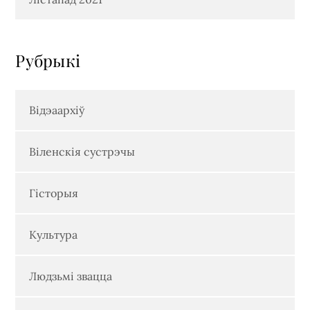
Рубрыкi
Відэаархіў
Віленскія сустрэчы
Гісторыя
Культура
Людзьмі звацца