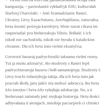
kampanija, – paviedamiŭ vykładčyk EHU, kulturolah
Siarhiej Chareŭski. – Jość hramadzianie Rasiei,
Ukrainy, Litvy, Kazachstanu, Azerbajdžanu, naturalna,
heta ŭnosić peŭnyja karektyvy. Mnie navat cikava im
raspaviadać pra biełaruskuju Vilniu. Bolšaść ź ich
nikoli nie zachodziła, nikoli nie byvała ŭ katalickim
chramie. Dla ich heta ŭsio vielmi ekzatyčna.
Uzrovień bazavaj padrychtoŭki taksama vielmi rozny.
Tut ja mušu adznačyć, što studenty z Rasiei lepš
padrychtavanyja bazava i bolš samastojnyja. Studenty ź
Litvy trochi infantylnyja takija, dla ich heta ŭsio jak
praciah škoły, jany jašče nia mohuć sabracca, što heta
ŭžo ŭsurjoz i heta ŭžo vyšejšaja adukacyja. Nu, a ŭ
biełarusaŭ zaŭsiody jość niejkaja historyja. Heta štości
adbyvałasia ŭ siemjach, mnohija paciarpieli ci chtości