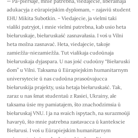
— Pa-pieršaje, mnie patrebna, viedajecie, liberalnaja
adukacyja z eŭrapiejskim dyplomam, – zajaviŭ student
EHU Mikita Subotkin. – Viedajecie, ja vielmi taki
vialiki patryjot, i mnie vielmi patrebna, kab usio heta
biełaruskaje, biełaruskaść zasnavałasia. I voś u Vilni
heta možna zasnavać. Heta, viedajecie, takoje
zamiežža-niezamiežža. Tut vialikaja cudoŭnaja
biełaruskaja dyjaspara. U nas jość cudoŭny “Biełaruski
dom” u Vilni. Taksama ŭ Eŭrapiejskim humanitarnym
universytecie ŭ nas cudoŭna prasoŭvajucca
biełaruskija prajekty, usia hetaja biełaruskaść. Tak,
zaraz u nas šmat studentaŭ z Rasiei, Ukrainy, ale
taksama ŭsie my pamiatajem, što znachodzimsia ŭ
biełaruskaj VNU. I ja na svaich ispytach, na surazmoŭji
havaryŭ, što mnie patrebna zastavacca ŭ kantekscie
Biełarusi. I voś u Eŭrapiejskim humanitarnym