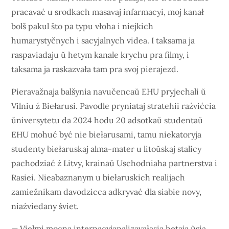
pracavać u srodkach masavaj infarmacyi, moj kanał
bolš pakul što pa typu vłoha i niejkich
humarystyčnych i sacyjalnych videa. I taksama ja
raspaviadaju ŭ hetym kanale krychu pra filmy, i
taksama ja raskazvała tam pra svoj pierajezd.
Pieravažnaja balšynia navučencaŭ EHU pryjechali ŭ
Vilniu ź Biełarusi. Pavodle pryniataj stratehii raźvićcia
ŭniversytetu da 2024 hodu 20 adsotkaŭ studentaŭ
EHU mohuć być nie biełarusami, tamu niekatoryja
studenty biełaruskaj alma-mater u litoŭskaj stalicy
pachodziać ź Litvy, krainaŭ Uschodniaha partnerstva i
Rasiei. Nieabaznanym u biełaruskich realijach
zamiežnikam davodzicca adkryvać dla siabie novy,
niaźviedany śviet.
— Vielmi mocna internacyjanalizavałasia hetaja ŭsia