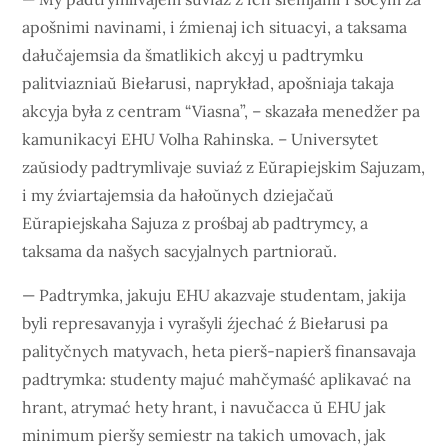
apošnimi navinami, i źmienaj ich situacyi, a taksama
dałučajemsia da šmatlikich akcyj u padtrymku
palitviazniaŭ Biełarusi, naprykład, apošniaja takaja
akcyja była z centram “Viasna”, – skazała menedžer pa
kamunikacyi EHU Volha Rahinska. – Universytet
zaŭsiody padtrymlivaje suviaź z Eŭrapiejskim Sajuzam,
i my źviartajemsia da hałoŭnych dziejačaŭ
Eŭrapiejskaha Sajuza z prośbaj ab padtrymcy, a
taksama da našych sacyjalnych partnioraŭ.
— Padtrymka, jakuju EHU akazvaje studentam, jakija
byli represavanyja i vyrašyli źjechać ź Biełarusi pa
palityčnych matyvach, heta pierš-napierš finansavaja
padtrymka: studenty majuć mahčymaść aplikavać na
hrant, atrymać hety hrant, i navučacca ŭ EHU jak
minimum pieršy semiestr na takich umovach, jak