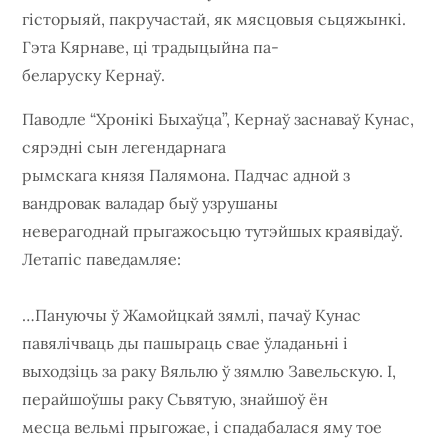
гісторыяй, пакручастай, як мясцовыя сьцяжынкі.
Гэта Кярнаве, ці традыцыйна па-
беларуску Кернаў.
Паводле “Хронікі Быхаўца”, Кернаў заснаваў Кунас,
сярэдні сын легендарнага
рымскага князя Палямона. Падчас адной з
вандровак валадар быў узрушаны
неверагоднай прыгажосьцю тутэйшых краявідаў.
Летапіс паведамляе:
…Пануючы ў Жамойцкай зямлі, пачаў Кунас
павялічваць ды пашыраць свае ўладаньні і
выходзіць за раку Вяльлю ў зямлю Завельскую. І,
перайшоўшы раку Сьвятую, знайшоў ён
месца вельмі прыгожае, і спадабалася яму тое