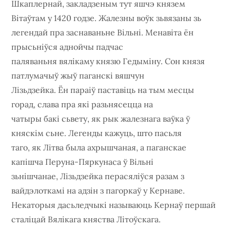
Шкаплернай, закладзеным тут яшчэ князем
Вітаўтам у 1420 годзе. Жалезны воўк зьвязаны зь
легендай пра заснаваньне Вільні. Менавіта ён
прысьніўся аднойчы падчас
паляваньня вялікаму князю Гедыміну. Сон князя
патлумачыў жыў паганскі вяшчун
Лізьдзейка. Ён параіў паставіць на тым месцы
горад, слава пра які разьнясецца на
чатыры бакі сьвету, як рык жалезнага ваўка ў
княскім сьне. Легенды кажуць, што пасьля
таго, як Літва была ахрышчаная, а паганскае
капішча Перуна-Пяркунаса ў Вільні
зьнішчанае, Лізьдзейка перасяліўся разам з
вайдэлоткамі на адзін з пагоркаў у Кернаве.
Некаторыя дасьледчыкі называюць Кернаў першай
сталіцай Вялікага княства Літоўскага.