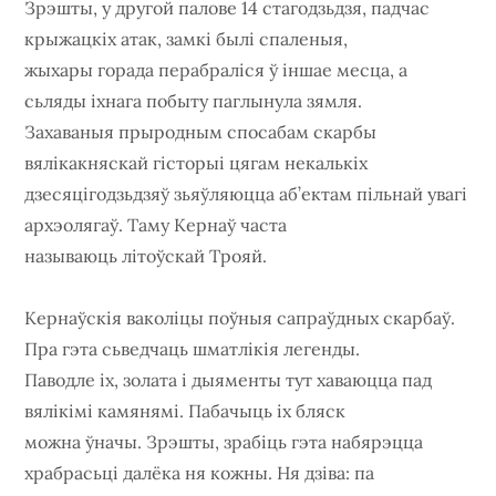
Зрэшты, у другой палове 14 стагодзьдзя, падчас
крыжацкіх атак, замкі былі спаленыя,
жыхары горада перабраліся ў іншае месца, а
сьляды іхнага побыту паглынула зямля.
Захаваныя прыродным спосабам скарбы
вялікакняскай гісторыі цягам некалькіх
дзесяцігодзьдзяў зьяўляюцца аб’ектам пільнай увагі
архэолягаў. Таму Кернаў часта
называюць літоўскай Трояй.
Кернаўскія ваколіцы поўныя сапраўдных скарбаў.
Пра гэта сьведчаць шматлікія легенды.
Паводле іх, золата і дыяменты тут хаваюцца пад
вялікімі камянямі. Пабачыць іх бляск
можна ўначы. Зрэшты, зрабіць гэта набярэцца
храбрасьці далёка ня кожны. Ня дзіва: па