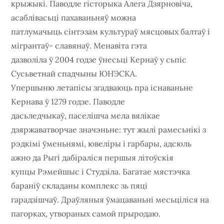
крыжыкі. Паводле гісторыка Алега Дзярновіча,
асаблівасьці пахаваньняў можна
патлумачыць сінтэзам культураў мясцовых балтаў і
мігрантаў- славянаў. Менавіта гэта
дазволіла ў 2004 годзе ўнесьці Кернаў у сьпіс
Сусьветнай спадчыны ЮНЭСКА.
Упершыню летапісы згадваюць пра існаваньне
Кернава ў 1279 годзе. Паводле
дасьледчыкаў, паселішча мела вялікае
дзяржаватворчае значэньне: тут жылі рамесьнікі з
рэдкімі ўменьнямі, ювеліры і гарбары, адсюль
ажно да Рыгі дабіраліся першыя літоўскія
купцы Рэмейшыс і Студзіла. Багатае мястэчка
бараніў складаны комплекс зь пяці
гарадзішчаў. Драўляныя ўмацаваньні месьціліся на
пагорках, утвораных самой прыродаю.