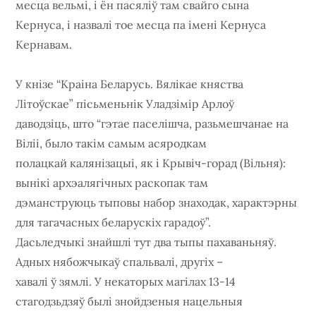
месца вельмі, і ён пасяліў там свайго сына
Кернуса, і назвалі тое месца па імені Кернуса
Кернавам.
У кнізе “Краіна Беларусь. Вялікае княства
Літоўскае” пісьменьнік Уладзімір Арлоў
даводзіць, што “гэтае паселішча, разьмешчанае на
Віліі, было такім самым асяродкам
полацкай калянізацыі, як і Крывіч-горад (Вільня):
вынікі архэалягічных раскопак там
дэманструюць тыповы набор знаходак, характэрны
для тагачасных беларускіх гарадоў”.
Дасьледчыкі знайшлі тут два тыпы пахаваньняў.
Адных нябожчыкаў спальвалі, другіх –
хавалі ў зямлі. У некаторых магілах 13-14
стагодзьдзяў былі знойдзеныя нацельныя