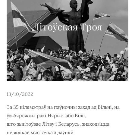
Літоўская Троя
Posted
13/10/2022
on
За 35 кілямэтраў на паўночны захад ад Вільні, на
ўзьбярэжжы ракі Нярыс, або Віліі,
што зьнітоўвае Літву і Беларусь, знаходзіцца
невялікае мястэчка з даўняй