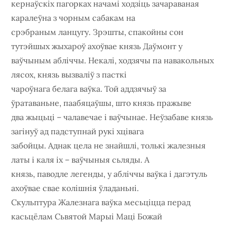
кернаўскіх пагорках начамі ходзіць зачараваная
каралеўна з чорным сабакам на
срэбраным ланцугу. Зрэшты, спакойны сон
тутэйшых жыхароў ахоўвае князь Даўмонт у
ваўчыным абліччы. Некалі, ходзячы па навакольных
лясох, князь вызваліў з пасткі
чароўнага белага ваўка. Той аддзячыў за
ўратаваньне, паабяцаўшы, што князь пражыве
два жыцьці – чалавечае і ваўчынае. Неўзабаве князь
загінуў ад падступнай рукі хцівага
забойцы. Аднак цела не знайшлі, толькі жалезныя
латы і каля іх – ваўчыныя сьляды. А
князь, паводле легенды, у абліччы ваўка і дагэтуль
ахоўвае свае колішнія ўладаньні.
Скульптура Жалезнага ваўка месьціцца перад
касьцёлам Сьвятой Марыі Маці Божай