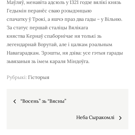
Маўляў, менавіта адсюль у 1321 годзе вялікі князь
Гедымін перанёс сваю рэзыдэнцыю
спачатку ў Трокі, а яшчэ праз два гады – у Вільню.
За статус першай сталіцы Вялікага
княства Кернаў спаборнічае ня толькі зь
легендарнай Ворутай, але і цалкам рэальным
Навагарадкам. Зрэшты, ня дзіва: усе гэтыя гарады
зьвязаныя зь імем караля Міндоўга.
Рубрыкi:
Гісторыя
Навігацыя
“Восень” зь “Вясны”
па
Неба Сыракомлі
запісах