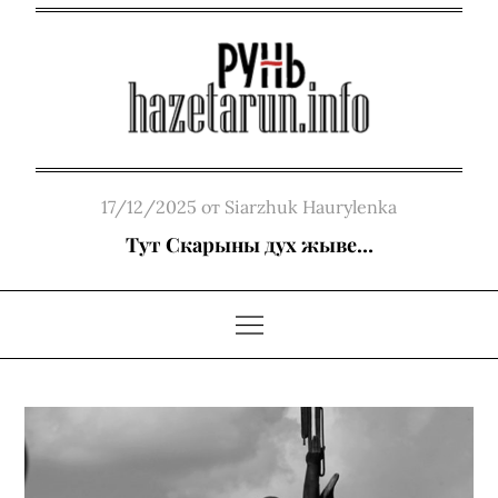
Skip
to
content
Posted
17/12/2025
от
Siarzhuk Haurylenka
on
Тут Скарыны дух жыве…