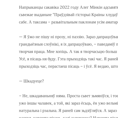
Напрыканцы сакавіка 2022 году Алег Мінкін адсьвятка
сьвежае выданьне “Праўдзівай гісторыі Краіны хлудаў
сабе. А таксама – разьвітальным паклонам усім аматар
— Я ўжо не пішу ні прозу, ні паэзію. Зараз дапрацоўва
грандыёзныя слоўнікі, я іх дапрацоўваю, – паведаміў п
творчая праца. Мне хопіць. А так я творчасьцю больш 
Усё, я пісаць ня буду. Гэта прыходзіць такі час. Я раней
прыходзіць час, перастаеш пісаць – і ўсё. Я ведаю, што 
— Шкадуеце?
– Не, шкадаваньняў няма. Проста сьвет зьмяніўся, і тое
ужо іншы чалавек, а той, які зараз ёсьць, ён ужо вель
натуральна і рэальна. Я раней сам зьдзіўляўся. А зараз 
наогул, навошта пісаць, калі задумацца? Навошта пі