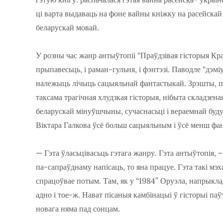
ці варта выдаваць на фоне вайны кніжку на расейскай
беларускай мовай.
У розны час жанр антыўтопіі “Праўдзівая гісторыя Кра
прыпавесьць, і раман-гульня, і фэнтэзі. Паводле “дэмі
належыць лічыць сацыяльнай фантастыкай. Зрэшты, па
таксама трагічная хлудзкая гісторыя, нібыта складзен
беларускай мінуўшчыны, сучаснасьці і вераемнай буду
Віктара Галкова ўсё больш сацыяльным і ўсё менш ф
— Гэта ўласьцівасьць гэтага жанру. Гэта антыўтопія, –
па-сапраўднаму напісаць, то яна працуе. Гэта такі мэ
спрацоўвае потым. Там, як у “1984” Оруэла, напрыклад.
адно і тое-ж. Нават пісаныя камбінацыі ў гісторыі па
новага няма пад сонцам.