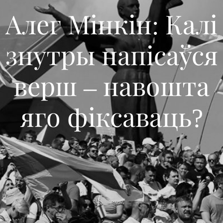
Алег Мінкін: Калі
знутры напісаўся
верш – навошта
яго фіксаваць?