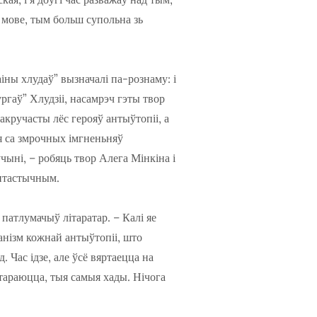
 мове, тым больш супольна зь
іны хлудаў” вызначалі па-рознаму: і
ургаў” Хлудзіі, насамрэч гэты твор
кручасты лёс герояў антыўтопіі, а
ая са змрочных імгненьняў
чыні, – робяць твор Алега Мінкіна і
антастычным.
 патлумачыў літаратар. – Калі яе
ханізм кожнай антыўтопіі, што
 Час ідзе, але ўсё вяртаецца на
ўтараюцца, тыя самыя хады. Нічога