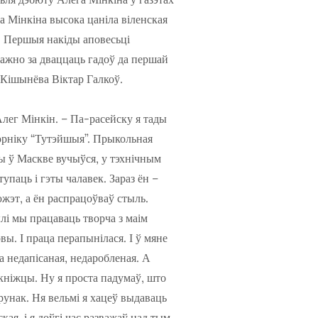
а Мінкіна высока цаніла віленская
ы. Першыя накіды аповесьці
 ажно за дваццаць гадоў да першай
 Кішынёва Віктар Галкоў.
 Алег Мінкін. – Па-расейску я тады
орніку “Тутэйшыя”. Прыкольная
ды ў Маскве вучыўся, у тэхнічным
паць і гэты чалавек. Зараз ён –
южэт, а ён распрацоўваў стыль.
лі мы працаваць творча з маім
вы. І праца перапынілася. І ў мяне
а недапісаная, недаробленая. А
 кніжцы. Ну я проста падумаў, што
арунак. Ня вельмі я хацеў выдаваць
кая, і я доўгі час разважаў над тым,