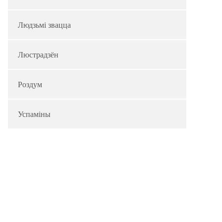
Людзьмі звацца
Люстрадзён
Роздум
Успаміны