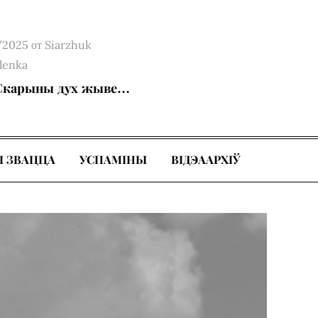
d
/2025
от
Siarzhuk
lenka
Скарыны дух жыве…
І ЗВАЦЦА
УСПАМІНЫ
ВІДЭААРХІЎ