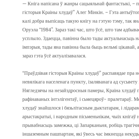
— Кніга напісана ў жанры сацыяльнай фантастыкі, – па
гісторыя Краіны хлудаў” Алег Мінкін. – Гэта антыўтоп
калі добра выпісаць такую кнігу на гэтую тэму, так яна
Оруэла “1984”. Зараз такі час, што ўсё, што там адбыва
усплыло. Здаецца, павінна было тады актуальнасьць 
імпэрыя, тады яна павінна была быць вельмі цікавай, 
зараз гэта ўсё актуалізавалася.
“Праўдзівая гісторыя Краіны хлудаў” распавядае пра н
невялікага населенага пункту, ізаляванага ад сусьвет
Нягледзячы на незайздросныя памеры, Краіна хлудаў пры
рафінаваных інтэлігентаў, і сьмецяроў- пралетараў. 
хлудаў знайшлося і бязьлітасным дыктатарам, і лідара
арыстакратыі, і народным пісьменьнікам, чыіх кнігаў н
прывабнасьць замежжа, ці Запарканьня, робіць трагіч
іншаземным пашпартам, які ўвесь час імкнецца некуды 