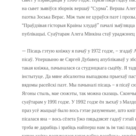
на сьвет зьявіўся зборнік вершаў “Сурма”. Вершы Алег
паэтка Зоська Верас. Між тым не цураўся паэт і проз
“Праўдзівая гісторыя Краіны хлудаў” пачалі зьяўляцца
публікацыі. Суаўтарам Алега Мінкіна стаў ураджэнец
— Пісаць гэтую кніжку я пачаў у 1972 годзе, – згадаў
пісаў. Упершыню яе Сяргей Дубавец апублікаваў у зб
такая кніжка, пачыналася са студэнцкага сьцёбу. Я та
інстытуце. Да мяне абсалютна выпадкова прыехаў пасту
вядомы расейскі паэт. Мы пачыналі пісаць – я пісаў с
Ягоны стыль, мае сюжэты, так можна сказаць. Скончы
суаўтарам у 1991 годзе. У 1992 годзе ён зьехаў з Малдо
праз усё жыцьцё было вось гэтае разуменьне, што кніг
пісалася яна – вось сёлета ўжо пяцьдзясят гадоў гэтай
трэба яе дарабіць і зрабіць найперш нам зь ім такі пад
гэтую кнігу: распачалася гэтая вайна расейска- украінс