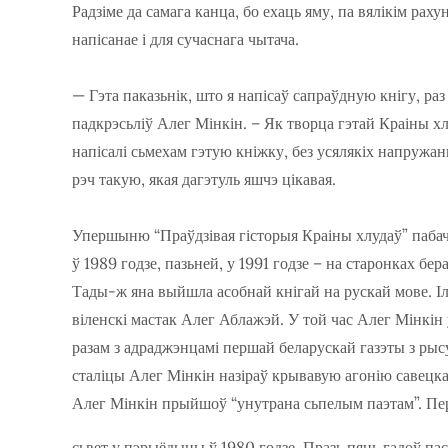
Радзіме да самага канца, бо ехаць яму, па вялікім раху
напісанае і для сучаснага чытача.
— Гэта паказьнік, што я напісаў сапраўдную кнігу, раз
падкрэсьліў Алег Мінкін. – Як творца гэтай Краіны хл
напісалі сьмехам гэтую кніжку, без усялякіх напружань
рэч такую, якая дагэтуль яшчэ цікавая.
Упершыню “Праўдзівая гісторыя Краіны хлудаў” пабач
ў 1989 годзе, пазьней, у 1991 годзе – на старонках бер
Тады-ж яна выйшла асобнай кнігай на рускай мове. І
віленскі мастак Алег Аблажэй. У той час Алег Мінкін
разам з адраджэнцамі першай беларускай газэты з рысу
сталіцы Алег Мінкін назіраў крывавую агонію савецк
Алег Мінкін прыйшоў “унутрана сьпелым паэтам”. Пе
сьвет у пэрыёдыцы ў 1980 годзе. Празь пяць гадоў пас