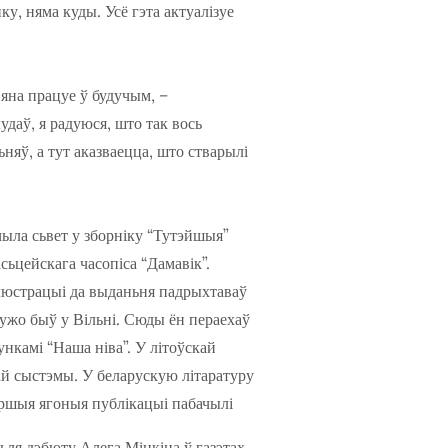
нку, няма куды. Усё гэта актуалізуе
 яна працуе ў будучым, –
удаў, я радуюся, што так вось
няў, а тут аказваецца, што стварылі
ыла сьвет у зборніку “Тутэйшыя”
асьцейскага часопіса “Дамавік”.
люстрацыі да выданьня падрыхтаваў
 ужо быў у Вільні. Сюды ён пераехаў
нкамі “Наша ніва”. У літоўскай
ай сыстэмы. У беларускую літаратуру
ршыя ягоныя публікацыі пабачылі
ьля дэбюту Алега Мінкіна ў газэтах