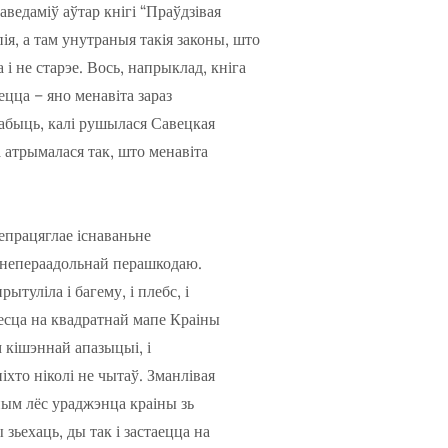
ведаміў аўтар кнігі “Праўдзівая
ія, а там унутраныя такія законы, што
 і не старэе. Вось, напрыклад, кніга
ецца – яно менавіта зараз
набыць, калі рушылася Савецкая
а атрымалася так, што менавіта
епрацяглае існаваньне
у непераадольнай перашкодаю.
туліла і багему, і плебс, і
Месца на квадратнай мапе Краіны
м кішэннай апазыцыі, і
іхто ніколі не чытаў. Зманлівая
ным лёс ураджэнца краіны зь
зьехаць, ды так і застаецца на