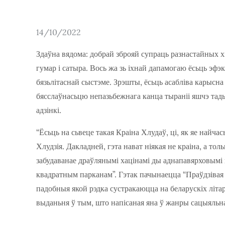
Posted
14/10/2022
on
Здаўна вядома: добрай зброяй супраць разнастайных х
гумар і сатыра. Вось жа зь іхнай дапамогаю ёсьць эфэ
бязьлітаснай сыстэме. Зрэшты, ёсьць асабліва карысна
бясслаўнасьцю непазьбежнага канца тыраніі яшчэ тады,
адзінкі.
“Ёсьць на сьвеце такая Краіна Хлудаў, ці, як яе найча
Хлудзія. Дакладней, гэта нават ніякая не краіна, а толь
забудаванае драўлянымі хацінамі ды аднапавярховымі
квадратным парканам”. Гэтак пачынаецца “Праўдзівая г
падобныя якой рэдка сустракаюцца на беларускіх літ
выданьня ў тым, што напісаная яна ў жанры сацыяльна