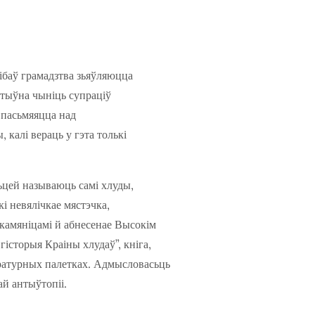
ібаў грамадзтва зьяўляюцца
ктыўна чыніць супраціў
 пасьмяяцца над
 калі вераць у гэта толькі
сьцей называюць самі хлуды,
кі невялічкае мястэчка,
 камяніцамі й абнесенае Высокім
історыя Краіны хлудаў”, кніга,
аратурных палетках. Адмысловасьць
й антыўтопіі.