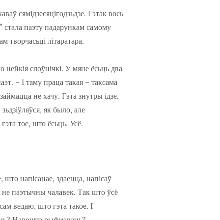
ваў сямідзесяцігодзьдзе. Гэтак вось
” стала паэту падарункам самому
ам творчасьці літаратара.
ю нейкія слоўнічкі. У мяне ёсьць два
аэт. – І таму праца такая – таксама
займацца не хачу. Гэта знутры ідзе.
 зьдзіўляўся, як было, але
гэта тое, што ёсьць. Усё.
, што напісанае, здаецца, напісаў
мі не паэтычны чалавек. Так што ўсё
сам ведаю, што гэта такое. І
саць? Навошта рыфмаваць?