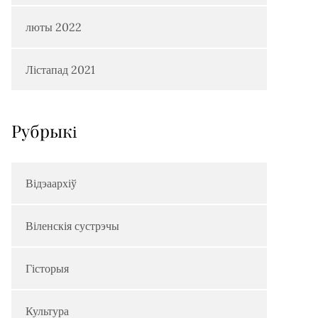
люты 2022
Лістапад 2021
Рубрыкi
Відэаархіў
Віленскія сустрэчы
Гісторыя
Культура