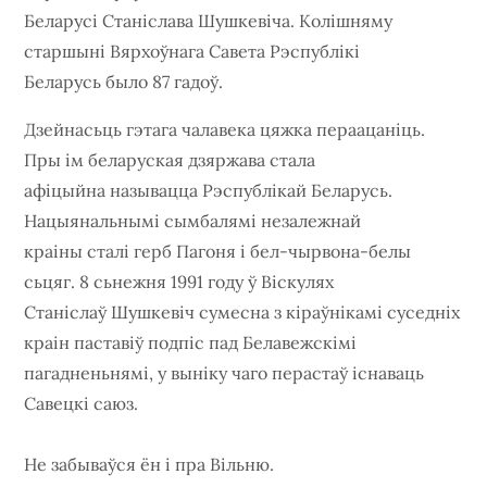
Беларусі Станіслава Шушкевіча. Колішняму
старшыні Вярхоўнага Савета Рэспублікі
Беларусь было 87 гадоў.
Дзейнасьць гэтага чалавека цяжка пераацаніць.
Пры ім беларуская дзяржава стала
афіцыйна называцца Рэспублікай Беларусь.
Нацыянальнымі сымбалямі незалежнай
краіны сталі герб Пагоня і бел-чырвона-белы
сьцяг. 8 сьнежня 1991 году ў Віскулях
Станіслаў Шушкевіч сумесна з кіраўнікамі суседніх
краін паставіў подпіс пад Белавежскімі
пагадненьнямі, у выніку чаго перастаў існаваць
Савецкі саюз.
Не забываўся ён і пра Вільню.