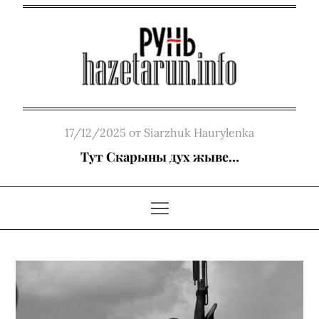
Skip
to
content
Posted
17/12/2025
от
Siarzhuk Haurylenka
on
Тут Скарыны дух жыве…