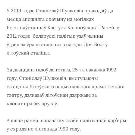
У 2019 годзе Станіслаў Шушкевіч праводзіў да
месца апошняга спачыну на могілках
Росы паўстанцаў Кастуся Каліноўскага. Раней, у
2012 годзе, беларускі палітык узяў чынны
ўдзел ва ўрачыстасьцях з нагоды Дня Волі ў
літоўскай сталіцы.
За дваццаць гадоў да гэтага, 25-га сакавіка 1992
году, Станіслаў Шушкевіч, выступаючы
са сцэны Літоўскага нацыянальнага драматычнага
тэатру, дзякаваў літоўскай дзяржаве за
клопат пра беларусаў.
А яшчэ раней, напачатку сваёй палітычнай кар’еры,
у сярэдзіне лістапада 1990 году,