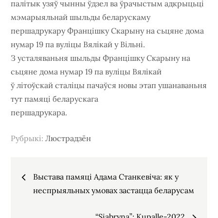
палітык узяў чынны ўдзел ва ўрачыстым адкрыцьці
мэмарыяльнай шыльды беларускаму
першадрукару Францішку Скарыну на сьцяне дома
нумар 19 па вуліцы Вялікай у Вільні.
З усталяваньня шыльды Францішку Скарыну на
сьцяне дома нумар 19 па вуліцы Вялікай
ў літоўскай сталіцы пачаўся новы этап ушанаваньня
тут памяці беларускага
першадрукара.
Рубрыкi:
Люстрадзён
Навігацыя
Выстава памяці Адама Станкевіча: як у
па
неспрыяльных умовах застацца беларусам
“Siabryna”: Kupalle-2022