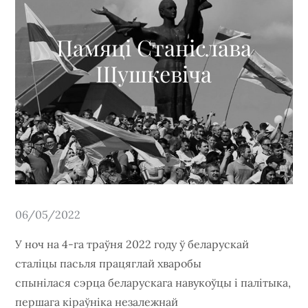
Памяці Станіслава
Шушкевіча
Posted
06/05/2022
on
У ноч на 4-га траўня 2022 году ў беларускай
сталіцы пасьля працяглай хваробы
спынілася сэрца беларускага навукоўцы і палітыка,
першага кіраўніка незалежнай